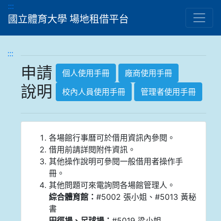
跳到主要內容顯示區
:::
國立體育大學 場地租借平台
:::
申請
個人使用手冊
廠商使用手冊
說明
校內人員使用手冊
管理者使用手冊
各場館行事曆可於借用資訊內參閱。
借用前請詳閱附件資訊。
其他操作說明可參閱一般借用者操作手
冊。
其他問題可來電詢問各場館管理人。
綜合體育館：
#5002 張小姐、#5013 黃秘
書
田徑場、足球場：
#5019 梁小姐