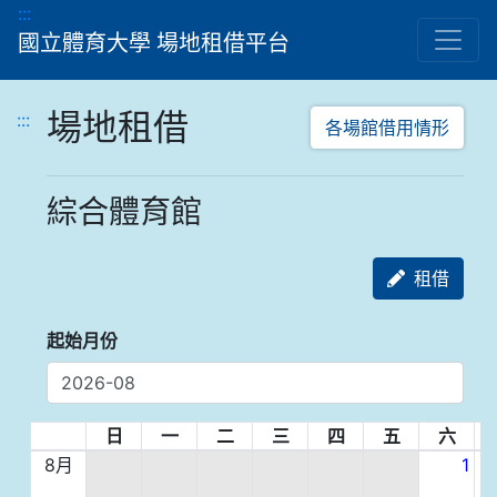
跳到主要內容顯示區
:::
國立體育大學 場地租借平台
場地租借
:::
各場館借用情形
綜合體育館
租借
起始月份
日
一
二
三
四
五
六
8月
1