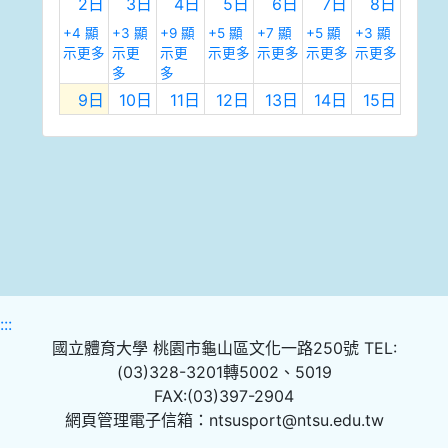
2日
3日
4日
5日
6日
7日
8日
+4 顯
+3 顯
+9 顯
+5 顯
+7 顯
+5 顯
+3 顯
示更多
示更
示更
示更多
示更多
示更多
示更多
多
多
9日
10日
11日
12日
13日
14日
15日
+8 顯
+5 顯
+5 顯
+7 顯
+6 顯
+4 顯
+7 顯
示更多
示更
示更
示更多
示更多
示更多
示更多
多
多
16日
17日
18日
19日
20日
21日
22日
+5 顯
+3 顯
+4 顯
+5 顯
+5 顯
+2 顯
+4 顯
示更多
示更
示更
示更多
示更多
示更多
示更多
多
多
23日
24日
25日
26日
27日
28日
29日
+3 顯
+2 顯
+4 顯
+5 顯
+2 顯
+5 顯
:::
已承租
示更多
示更
示更
示更多
示更多
示更多
國立體育大學 桃園市龜山區文化一路250號 TEL:
多
多
(03)328-3201轉5002、5019
30日
31日
1日
2日
3日
4日
5日
FAX:(03)397-2904
+3 顯
+2 顯
網頁管理電子信箱：ntsusport@ntsu.edu.tw
候補
已承租
示更多
示更