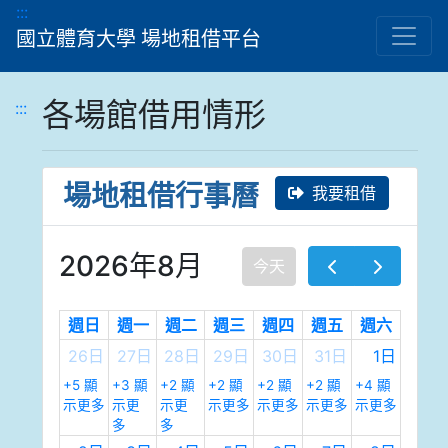
跳到主要內容顯示區
:::
國立體育大學 場地租借平台
各場館借用情形
:::
場地租借行事曆
我要租借
2026年8月
今天
週日
週一
週二
週三
週四
週五
週六
26日
27日
28日
29日
30日
31日
1日
+5 顯
+3 顯
+2 顯
+2 顯
+2 顯
+2 顯
+4 顯
示更多
示更
示更
示更多
示更多
示更多
示更多
多
多